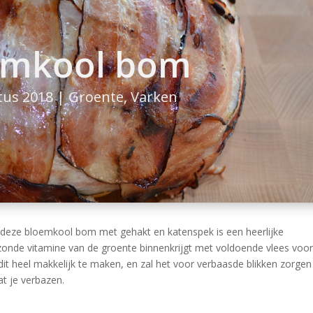
emkool bom
tus 2018
|
Groente
,
Varken
 deze bloemkool bom met gehakt en katenspek is een heerlijke
ezonde vitamine van de groente binnenkrijgt met voldoende vlees voo
dit heel makkelijk te maken, en zal het voor verbaasde blikken zorgen 
at je verbazen.