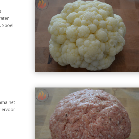
e
water
. Spoel
arna het
g ervoor