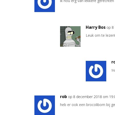
ik hou erg van lekkere gerechte
Harry Bos
op 8
Leuk om te lezen
r
su
rob
op 8 december 2018 om 19:
heb er ook een brocolibom bij g