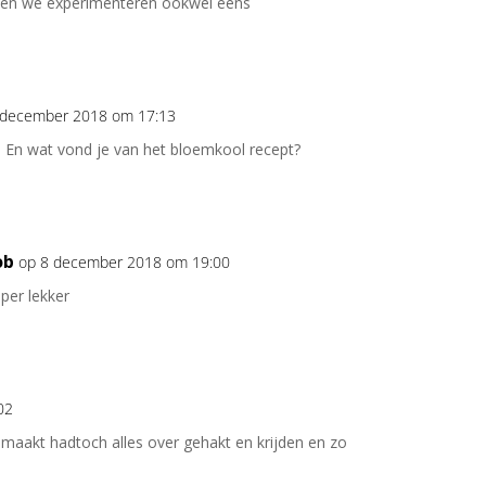
n en we experimenteren ookwel eens
 december 2018 om 17:13
! En wat vond je van het bloemkool recept?
ob
op 8 december 2018 om 19:00
per lekker
02
emaakt hadtoch alles over gehakt en krijden en zo