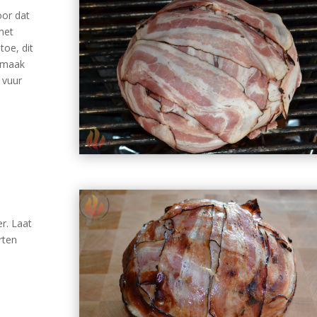
oor dat
met
toe, dit
ksmaak
 vuur
r. Laat
rten