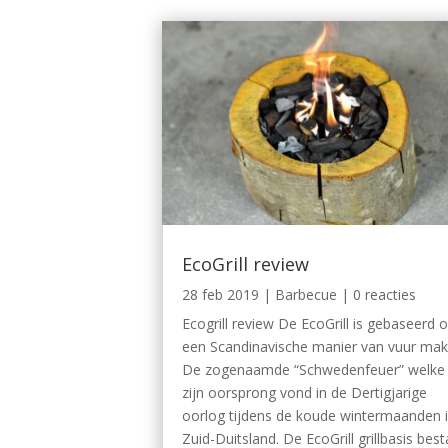
EcoGrill review
28 feb 2019
|
Barbecue
| 0 reacties
Ecogrill review De EcoGrill is gebaseerd 
een Scandinavische manier van vuur mak
De zogenaamde “Schwedenfeuer” welke
zijn oorsprong vond in de Dertigjarige
oorlog tijdens de koude wintermaanden 
Zuid-Duitsland. De EcoGrill grillbasis best