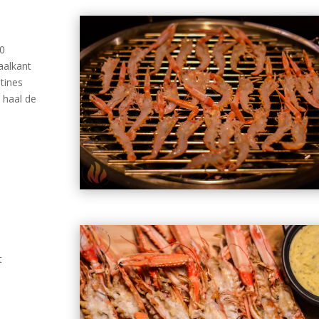
80
aalkant
tines
 haal de
t