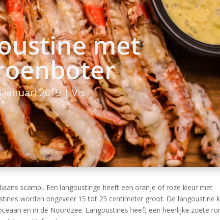
oustine met
troenboter
8 januari 2019
|
Vis
aliaans scampi. Een langoustinge heeft een oranje of roze kleur met
ustines worden ongeveer 15 tot 25 centimeter groot. De langoustine
 oceaan en in de Noordzee. Langoustines heeft een heerlijke zoete r