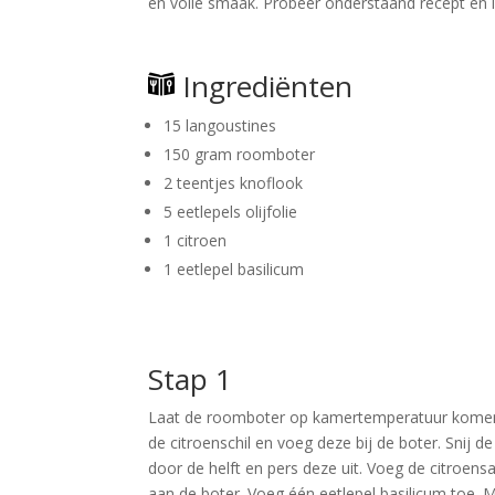
en volle smaak. Probeer onderstaand recept en la
Ingrediënten
15 langoustines
150 gram roomboter
2 teentjes knoflook
5 eetlepels olijfolie
1 citroen
1 eetlepel basilicum
Stap 1
Laat de roomboter op kamertemperatuur kome
de citroenschil en voeg deze bij de boter. Snij de
door de helft en pers deze uit. Voeg de citroens
aan de boter. Voeg één eetlepel basilicum toe. 