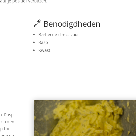
at je positief verbazen.
Benodigdheden
Barbecue direct vuur
Rasp
Kwast
n. Rasp
 citroen
ap toe
Meng de