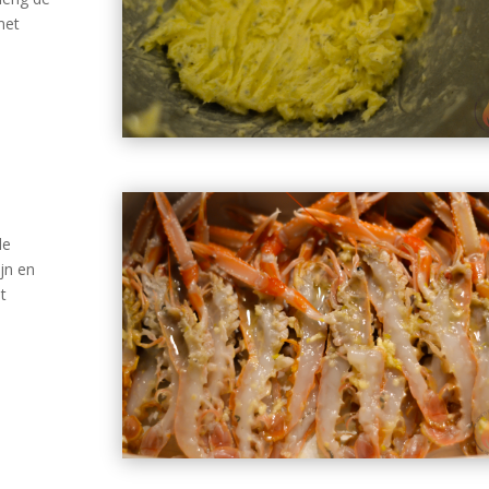
met
de
jn en
et