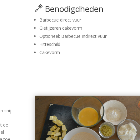
Benodigdheden
Barbecue direct vuur
Gietijzeren cakevorm
Optioneel:
Barbecue indirect vuur
Hitteschild
Cakevorm
n snij
t de
sel
a toe.