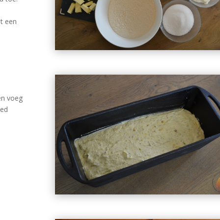
t een
en voeg
oed