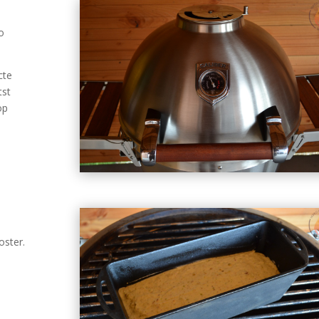
o
cte
tst
op
oster.