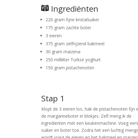
Ingrediënten
220 gram fijne kristalsuiker
175 gram zachte boter
3 eieren
375 gram zelfrijzend bakmeel
30 gram maizena
250 milliliter Turkse yoghurt
150 gram pistachenoten
Stap 1
Klopt de 3 eieren los, hak de pistachenoten fijn e
de margarineboter in blokjes. Zelf meng ik de
ingrediënten met een keukenmachine. Voeg eers
suiker en boter toe. Zodra het een luchtig meng
wordt voeg de eieren en het bakmeel en maizen