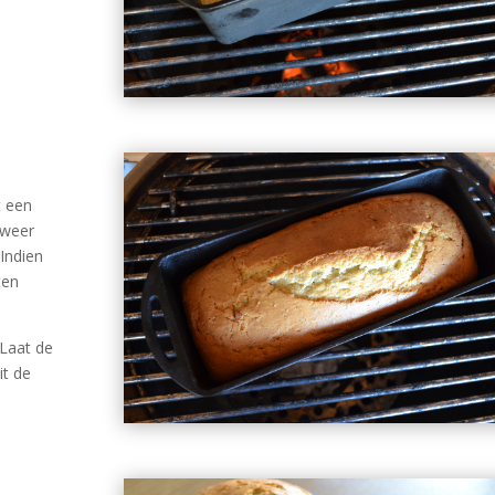
t een
 weer
 Indien
ten
 Laat de
it de