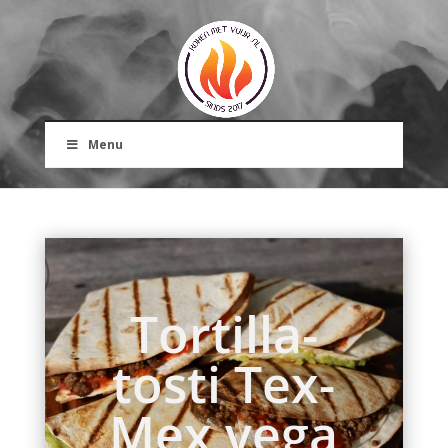
Menu
Tortilla-
tosti Tex-
Mex vega