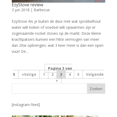
EzyStove review
3 jun 2018
|
Barbecue
EzyStove Als je buiten de deur met wat sprokkelhout
water wilt koken of voedsel wilt opwarmen zijn er
zogenaamde rocket stoves op de markt. Deze kleine
krachtpatsers kunnen een hitte vermogen van meer
dan 2Kw opbrengen, wat 3 keer meer is dan een open
vuur! De...
Pagina 3 van
5
«
1
2
3
4
5
»
[instagram-feed]